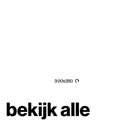
300x250
bekijk alle