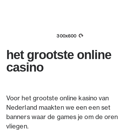
300x600
het grootste online
casino
Voor het grootste online kasino van
Nederland maakten we een een set
banners waar de games je om de oren
vliegen.