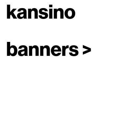
kansino
banners >