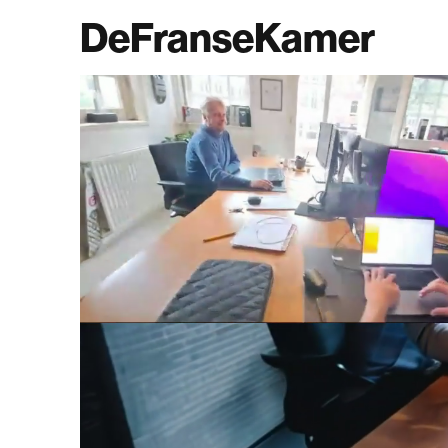
DeFranseKamer