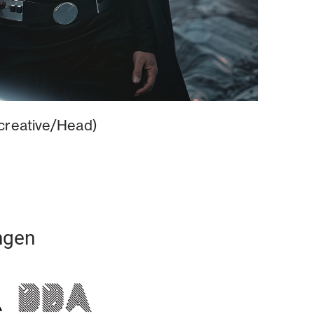
 creative/Head)
ngen