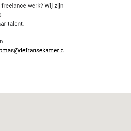
 freelance werk? Wij zijn
p
ar talent.
an
homas@defransekamer.c