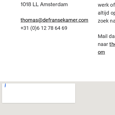
1018 LL Amsterdam
werk of
altijd o
thomas@defransekamer.com
zoek na
+31 (0)6 12 78 64 69
Mail d
naar
t
om