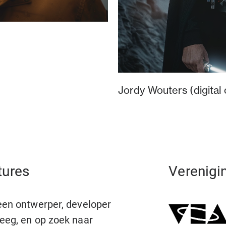
Jordy Wouters (digital
tures
Verenigi
 een ontwerper, developer
teeg, en op zoek naar