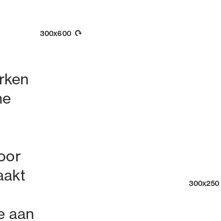
300x600
rken
ne
oor
aakt
300x250
e aan