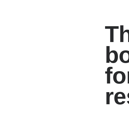
Th
b
fo
re