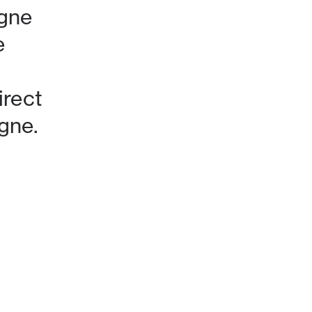
agne
e
irect
gne.