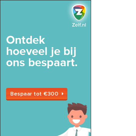
Ontdek
hoeveel je bij
ons bespaart.
Voordelige All Risk
Bespaar tot €300