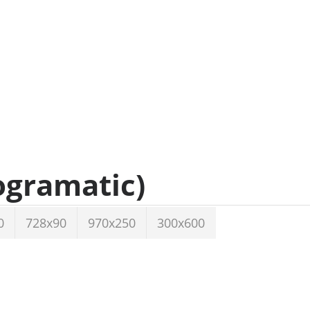
ogramatic)
0
728x90
970x250
300x600