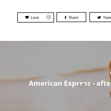
Love
Share
Twe
1
American Express - aft