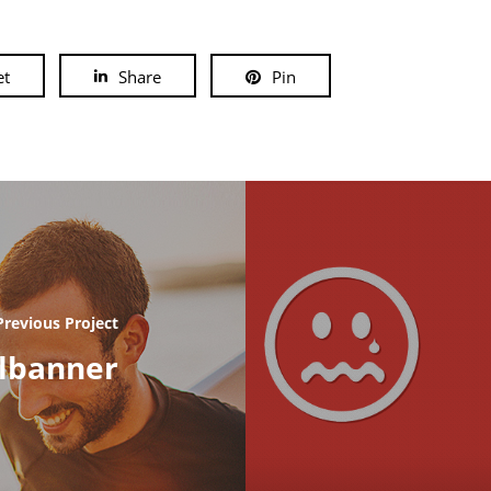
et
Share
Pin
Previous Project
elbanner