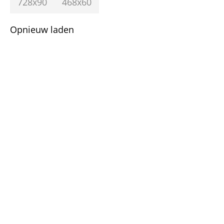
728x90
468x60
Opnieuw laden